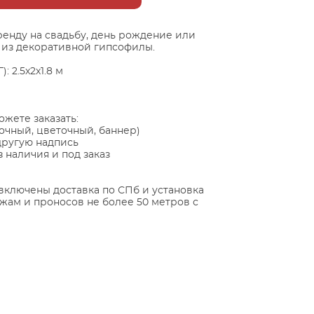
ренду на свадьбу, день рождение или
 из декоративной гипсофилы.
: 2.5х2х1.8 м
жете заказать:
точный, цветочный, баннер)
другую надпись
 наличия и под заказ
включены доставка по СПб и установка
ажам и проносов не более 50 метров с