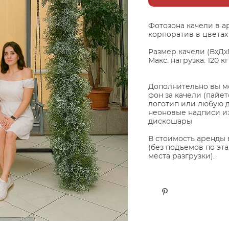
Фотозона качели в а
корпоратив в цветах
Размер качели (ВхДхГ)
Макс. нагрузка: 120 кг
Дополнительно вы мо
фон за качели (пайе
логотип или любую 
неоновые надписи из
дискошары
В стоимость аренды 
(без подъемов по эт
места разгрузки).