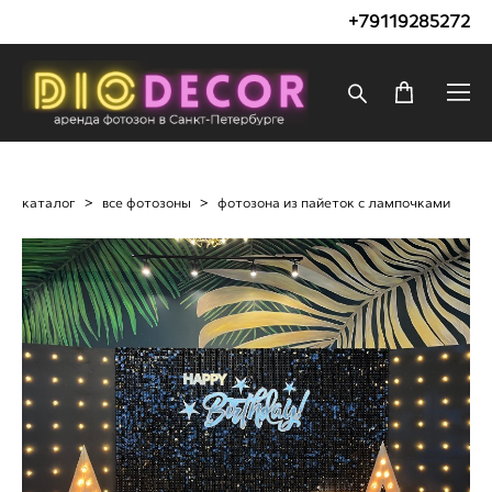
+79119285272
каталог
>
все фотозоны
>
фотозона из пайеток с лампочками